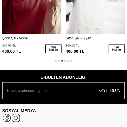
Şifon Şal - Siyah
Şifon Şal - Taş
800,00
TL
800,00
TL
%
50
%
50
İNDIRIM
İNDIRIM
400,00
TL
400,00
TL
E-BÜLTEN ABONELIĞI
KAYIT OLUN
SOSYAL MEDYA