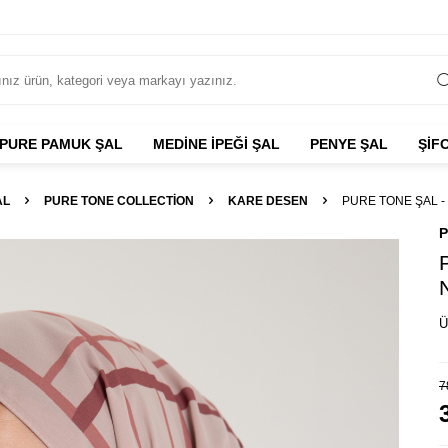
PURE PAMUK ŞAL
MEDİNE İPEĞİ ŞAL
PENYE ŞAL
ŞİF
AL
PURE TONE COLLECTION
KARE DESEN
PURE TONE ŞAL -
P
Ü
7