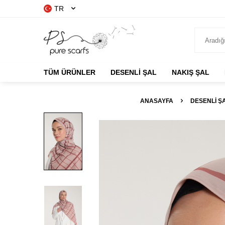
TR
TÜM ÜRÜNLER
DESENLİ ŞAL
NAKIŞ ŞAL
ANASAYFA
DESENLİ Ş