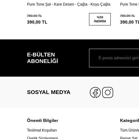
 Gülkurusu
Pure Tone Şal - Kare Desen - Çağla - Koyu Çağla
Pure Tone Ş
780,00
TL
780,00
TL
%
50
%
50
İNDIRIM
390,00
TL
İNDIRIM
390,00
T
E-BÜLTEN
ABONELIĞI
SOSYAL MEDYA
Önemli Bilgiler
Kategori
Teslimat Koşulları
Tüm Ürünl
Üyelik Sözleşmesi
Penye Şal