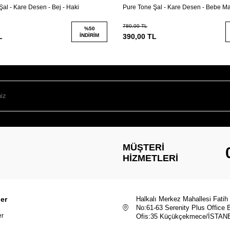
al - Kare Desen - Bej - Haki
Pure Tone Şal - Kare Desen - Bebe Mav
780,00
TL
%
50
L
İNDIRIM
390,00
TL
MÜŞTERI
HIZMETLERI
ler
Halkalı Merkez Mahallesi Fatih
No:61-63 Serenity Plus Office 
er
Ofis:35 Küçükçekmece/İSTAN