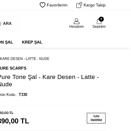
Favorilerim
Kargo Takip
0
ARA
Hesabım
Sepetim
ON ŞAL
KREP ŞAL
 KARE DESEN - LATTE - NUDE
URE SCARFS
Pure Tone Şal - Kare Desen - Latte -
Nude
rün Kodu :
T330
80,00
TL
%
50
390,00
TL
İNDIRIM