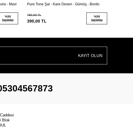
isi - Mavi
Pure Tone Şal - Kare Desen - Gümüş - Bordo
Pure Tone 
780,00
TL
780,00
TL
%
50
%
50
İNDIRIM
390,00
TL
İNDIRIM
390,00
T
KAYIT OLUN
05304567873
 Caddesi
B Blok
BUL