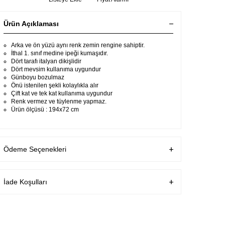
Ürün Açıklaması
Arka ve ön yüzü aynı renk zemin rengine sahiptir.
İthal 1. sınıf medine ipeği kumaşıdır.
Dört tarafı italyan dikişlidir
Dört mevsim kullanıma uygundur
Günboyu bozulmaz
Önü istenilen şekli kolaylıkla alır
Çift kat ve tek kat kullanıma uygundur
Renk vermez ve tüylenme yapmaz.
Ürün ölçüsü : 194x72 cm
Ödeme Seçenekleri
İade Koşulları