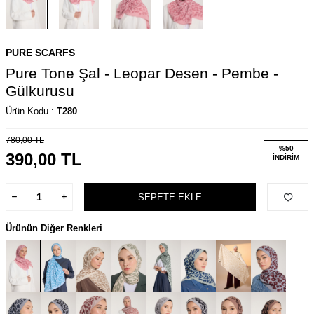
PURE SCARFS
Pure Tone Şal - Leopar Desen - Pembe -
Gülkurusu
Ürün Kodu :
T280
780,00
TL
%
50
390,00
TL
İNDIRIM
SEPETE EKLE
Ürünün Diğer Renkleri