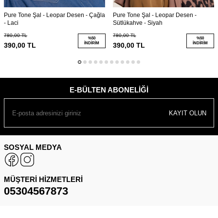
Pure Tone Şal - Leopar Desen - Çağla
Pure Tone Şal - Leopar Desen -
- Laci
Sütlükahve - Siyah
780,00
TL
780,00
TL
%
50
%
50
İNDIRIM
İNDIRIM
390,00
TL
390,00
TL
E-BÜLTEN ABONELIĞI
KAYIT OLUN
SOSYAL MEDYA
MÜŞTERI HIZMETLERI
05304567873