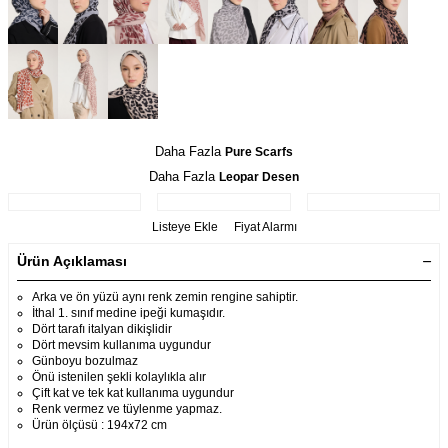
Daha Fazla
Pure Scarfs
Daha Fazla
Leopar Desen
Listeye Ekle
Fiyat Alarmı
Ürün Açıklaması
Arka ve ön yüzü aynı renk zemin rengine sahiptir.
İthal 1. sınıf medine ipeği kumaşıdır.
Dört tarafı italyan dikişlidir
Dört mevsim kullanıma uygundur
Günboyu bozulmaz
Önü istenilen şekli kolaylıkla alır
Çift kat ve tek kat kullanıma uygundur
Renk vermez ve tüylenme yapmaz.
Ürün ölçüsü : 194x72 cm