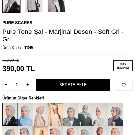
PURE SCARFS
Pure Tone Şal - Marjinal Desen - Soft Gri -
Gri
Ürün Kodu :
T345
780,00
TL
%
50
390,00
TL
İNDIRIM
SEPETE EKLE
Ürünün Diğer Renkleri