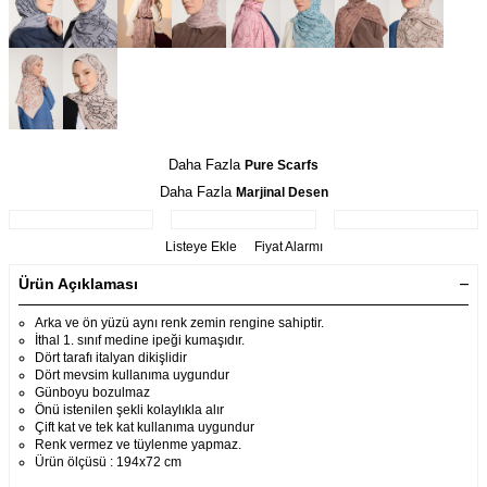
Daha Fazla
Pure Scarfs
Daha Fazla
Marjinal Desen
Listeye Ekle
Fiyat Alarmı
Ürün Açıklaması
Arka ve ön yüzü aynı renk zemin rengine sahiptir.
İthal 1. sınıf medine ipeği kumaşıdır.
Dört tarafı italyan dikişlidir
Dört mevsim kullanıma uygundur
Günboyu bozulmaz
Önü istenilen şekli kolaylıkla alır
Çift kat ve tek kat kullanıma uygundur
Renk vermez ve tüylenme yapmaz.
Ürün ölçüsü : 194x72 cm