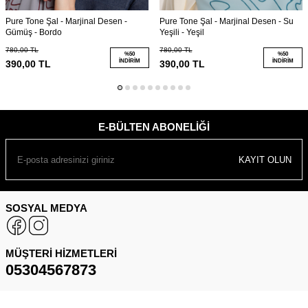
Pure Tone Şal - Marjinal Desen -
Pure Tone Şal - Marjinal Desen - Su
Gümüş - Bordo
Yeşili - Yeşil
780,00
TL
780,00
TL
%
50
%
50
İNDIRIM
İNDIRIM
390,00
TL
390,00
TL
E-BÜLTEN ABONELIĞI
KAYIT OLUN
SOSYAL MEDYA
MÜŞTERI HIZMETLERI
05304567873