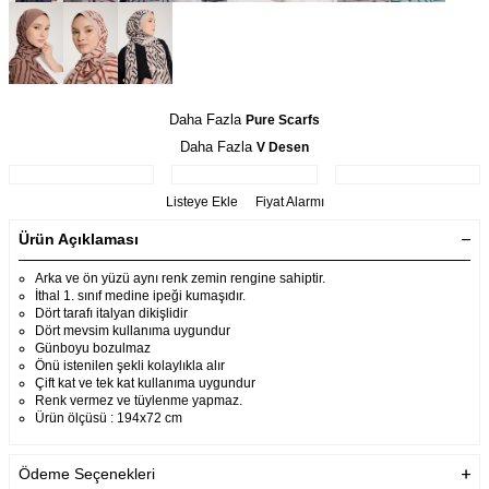
Daha Fazla
Pure Scarfs
Daha Fazla
V Desen
Listeye Ekle
Fiyat Alarmı
Ürün Açıklaması
Arka ve ön yüzü aynı renk zemin rengine sahiptir.
İthal 1. sınıf medine ipeği kumaşıdır.
Dört tarafı italyan dikişlidir
Dört mevsim kullanıma uygundur
Günboyu bozulmaz
Önü istenilen şekli kolaylıkla alır
Çift kat ve tek kat kullanıma uygundur
Renk vermez ve tüylenme yapmaz.
Ürün ölçüsü : 194x72 cm
Ödeme Seçenekleri