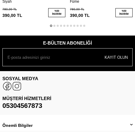
Siyah
Füme
780,00
TL
780,00
TL
%
50
%
50
İNDIRIM
İNDIRIM
390,00
TL
390,00
TL
E-BÜLTEN ABONELIĞI
KAYIT OLUN
SOSYAL MEDYA
MÜŞTERI HIZMETLERI
05304567873
Önemli Bilgiler