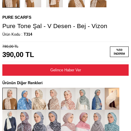
PURE SCARFS
Pure Tone Şal - V Desen - Bej - Vizon
Ürün Kodu :
T314
780,00
TL
%
50
390,00
TL
İNDIRIM
Gelince Haber Ver
Ürünün Diğer Renkleri