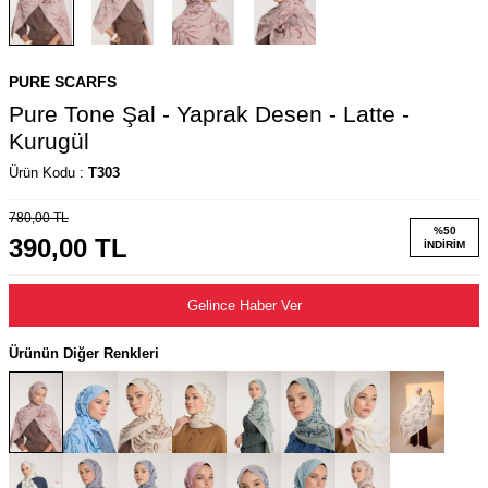
PURE SCARFS
Pure Tone Şal - Yaprak Desen - Latte -
Kurugül
Ürün Kodu :
T303
780,00
TL
%
50
390,00
TL
İNDIRIM
Gelince Haber Ver
Ürünün Diğer Renkleri