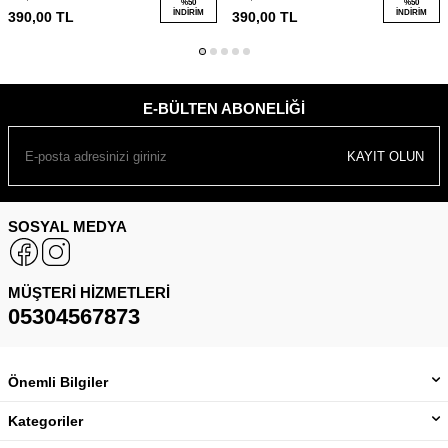
%
50
%
50
İNDIRIM
İNDIRIM
390,00
TL
390,00
TL
E-BÜLTEN ABONELIĞI
KAYIT OLUN
SOSYAL MEDYA
MÜŞTERI HIZMETLERI
05304567873
Önemli Bilgiler
Kategoriler