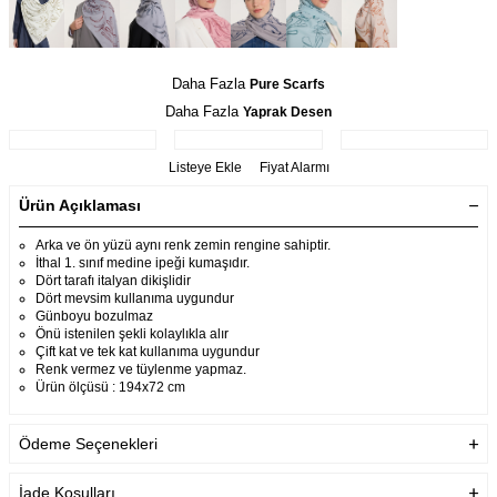
Daha Fazla
Pure Scarfs
Daha Fazla
Yaprak Desen
Listeye Ekle
Fiyat Alarmı
Ürün Açıklaması
Arka ve ön yüzü aynı renk zemin rengine sahiptir.
İthal 1. sınıf medine ipeği kumaşıdır.
Dört tarafı italyan dikişlidir
Dört mevsim kullanıma uygundur
Günboyu bozulmaz
Önü istenilen şekli kolaylıkla alır
Çift kat ve tek kat kullanıma uygundur
Renk vermez ve tüylenme yapmaz.
Ürün ölçüsü : 194x72 cm
Ödeme Seçenekleri
İade Koşulları