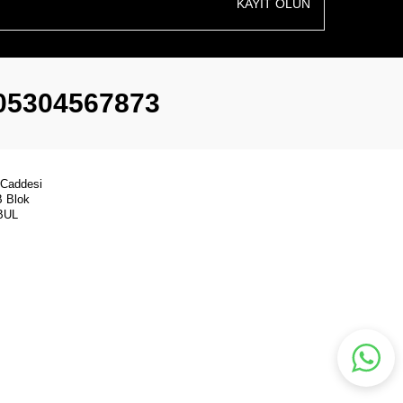
KAYIT OLUN
05304567873
 Caddesi
B Blok
BUL