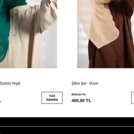
 Zümrüt Yeşili
Şifon Şal - Vizon
800,00
TL
%
50
L
İNDIRIM
400,00
TL