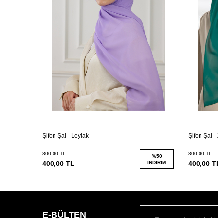
Şifon Şal - Leylak
Şifon Şal -
800,00
TL
800,00
TL
%
50
%
50
İNDIRIM
400,00
TL
İNDIRIM
400,00
T
E-BÜLTEN