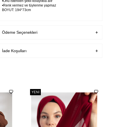
•Önü istenilen şekli kolaylıkla alır
•Renk vermez ve tüylenme yapmaz
BOYUT: 194*73cm
Ödeme Seçenekleri
İade Koşulları
YENI
YENI