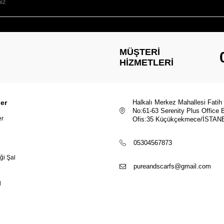
MÜŞTERI
HIZMETLERI
ler
Halkalı Merkez Mahallesi Fatih
No:61-63 Serenity Plus Office 
er
Ofis:35 Küçükçekmece/İSTAN
05304567873
ği Şal
pureandscarfs@gmail.com
l