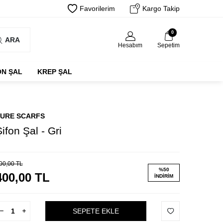
Favorilerim
Kargo Takip
0
ARA
Hesabım
Sepetim
ON ŞAL
KREP ŞAL
URE SCARFS
ifon Şal - Gri
00,00
TL
%
50
400,00
TL
İNDIRIM
SEPETE EKLE