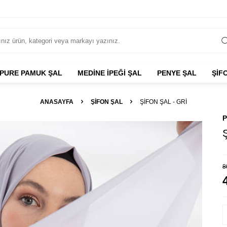
PURE PAMUK ŞAL
MEDİNE İPEĞİ ŞAL
PENYE ŞAL
ŞİF
ANASAYFA
ŞİFON ŞAL
ŞIFON ŞAL - GRI
P
Ş
8