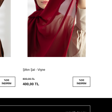
Şifon Şal - Vişne
Şifon Şal 
800,00
TL
800,00
TL
%
50
%
50
İNDIRIM
400,00
TL
İNDIRIM
400,00
T