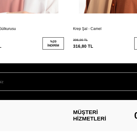
 Gülkurusu
Krep Şal - Camel
396,00
TL
%
20
L
İNDIRIM
316,80
TL
MÜŞTERI
HIZMETLERI