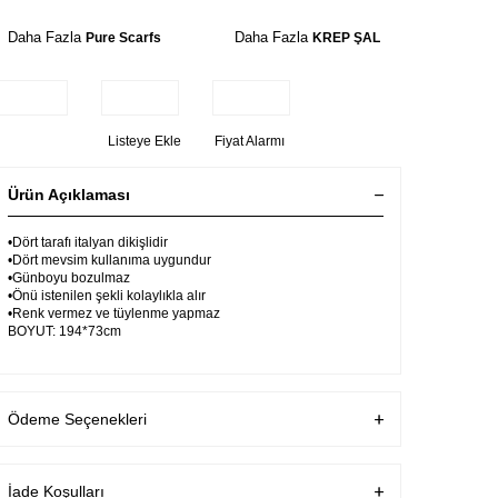
Daha Fazla
Daha Fazla
Pure Scarfs
KREP ŞAL
Listeye Ekle
Fiyat Alarmı
Ürün Açıklaması
•Dört tarafı italyan dikişlidir
•Dört mevsim kullanıma uygundur
•Günboyu bozulmaz
•Önü istenilen şekli kolaylıkla alır
•Renk vermez ve tüylenme yapmaz
BOYUT: 194*73cm
Ödeme Seçenekleri
İade Koşulları