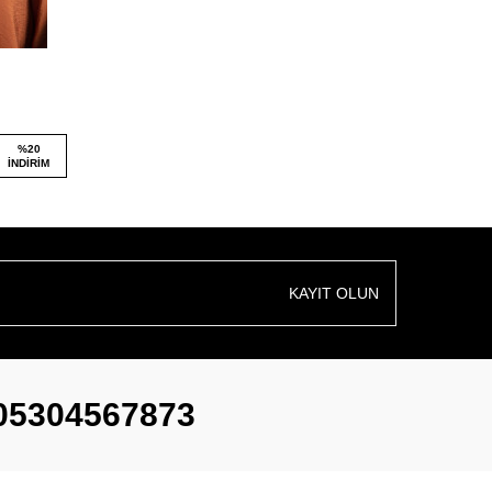
%
20
İNDIRIM
KAYIT OLUN
05304567873