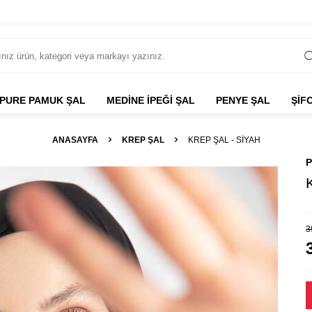
PURE PAMUK ŞAL
MEDİNE İPEĞİ ŞAL
PENYE ŞAL
ŞİF
ANASAYFA
KREP ŞAL
KREP ŞAL - SIYAH
P
3