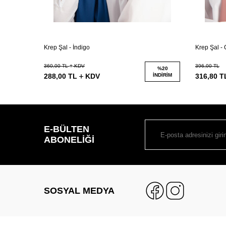
Krep Şal - İndigo
Krep Şal -
360,00
TL
KDV
396,00
TL
%
20
288,00
TL
KDV
İNDIRIM
316,80
T
E-BÜLTEN
ABONELIĞI
SOSYAL MEDYA