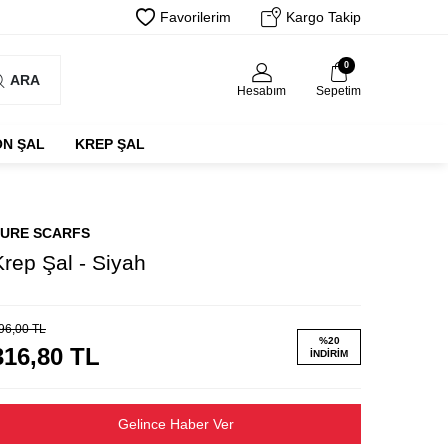
Favorilerim
Kargo Takip
0
ARA
Hesabım
Sepetim
ON ŞAL
KREP ŞAL
URE SCARFS
Krep Şal - Siyah
96,00
TL
%
20
316,80
TL
İNDIRIM
Gelince Haber Ver