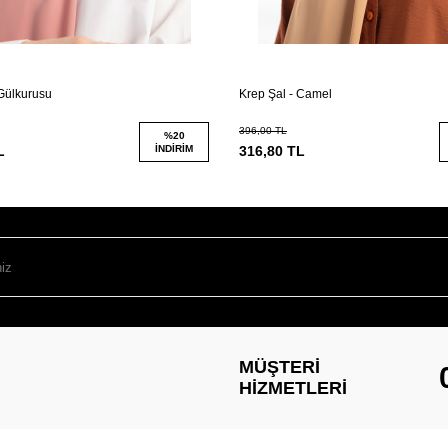
 Gülkurusu
Krep Şal - Camel
396,00
TL
%
20
L
İNDIRIM
316,80
TL
MÜŞTERI
HIZMETLERI