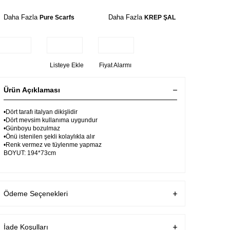
Daha Fazla
Daha Fazla
Pure Scarfs
KREP ŞAL
Listeye Ekle
Fiyat Alarmı
Ürün Açıklaması
•Dört tarafı italyan dikişlidir
•Dört mevsim kullanıma uygundur
•Günboyu bozulmaz
•Önü istenilen şekli kolaylıkla alır
•Renk vermez ve tüylenme yapmaz
BOYUT: 194*73cm
Ödeme Seçenekleri
İade Koşulları