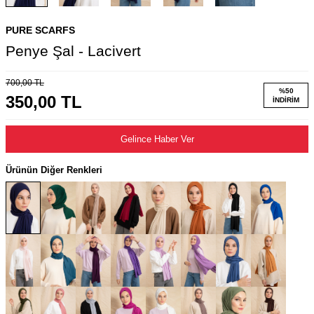
PURE SCARFS
Penye Şal - Lacivert
700,00
TL
%
50
350,00
TL
İNDIRIM
Gelince Haber Ver
Ürünün Diğer Renkleri