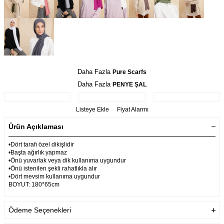
Daha Fazla
Pure Scarfs
Daha Fazla
PENYE ŞAL
Listeye Ekle
Fiyat Alarmı
Ürün Açıklaması
•Dört tarafı özel dikişlidir
•Başta ağırlık yapmaz
•Önü yuvarlak veya dik kullanıma uygundur
•Önü istenilen şekli rahatlıkla alır
•Dört mevsim kullanıma uygundur
BOYUT: 180*65cm
Ödeme Seçenekleri