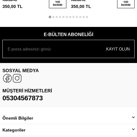
700,00
TL
700,00
TL
%
50
%
50
İNDIRIM
İNDIRIM
350,00
TL
350,00
TL
E-BÜLTEN ABONELIĞI
KAYIT OLUN
SOSYAL MEDYA
MÜŞTERI HIZMETLERI
05304567873
Önemli Bilgiler
Kategoriler