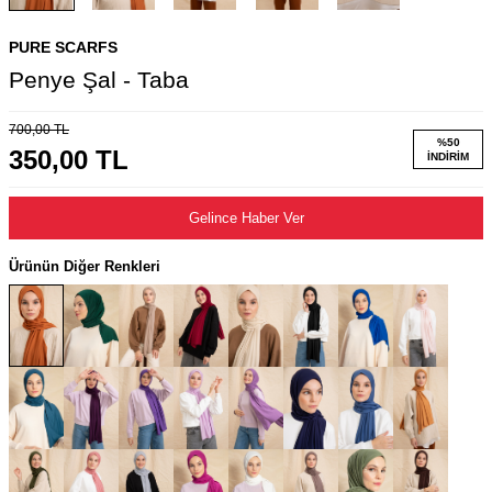
PURE SCARFS
Penye Şal - Taba
700,00
TL
%
50
350,00
TL
İNDIRIM
Gelince Haber Ver
Ürünün Diğer Renkleri