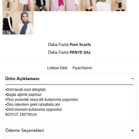
Daha Fazla
Pure Scarfs
Daha Fazla
PENYE ŞAL
Listeye Ekle
Fiyat Alarmı
Ürün Açıklaması
•Dört tarafı özel dikişlidir
•Başta ağırlık yapmaz
•Önü yuvarlak veya dik kullanıma uygundur
•Önü istenilen şekli rahatlıkla alır
•Dört mevsim kullanıma uygundur
BOYUT: 180*65cm
Ödeme Seçenekleri