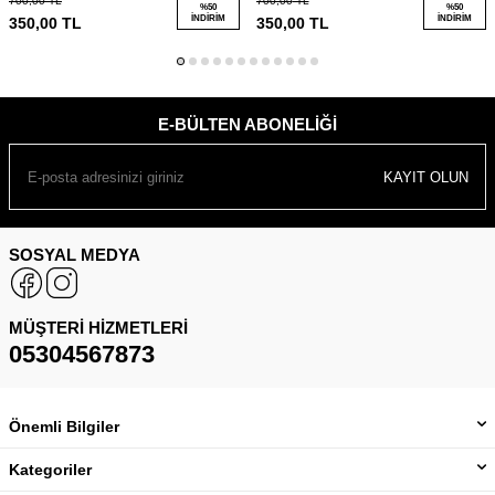
700,00
TL
700,00
TL
%
50
%
50
İNDIRIM
İNDIRIM
350,00
TL
350,00
TL
E-BÜLTEN ABONELIĞI
KAYIT OLUN
SOSYAL MEDYA
MÜŞTERI HIZMETLERI
05304567873
Önemli Bilgiler
Kategoriler