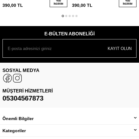
%
50
%
50
İNDIRIM
İNDIRIM
390,00
TL
390,00
TL
E-BÜLTEN ABONELIĞI
KAYIT OLUN
SOSYAL MEDYA
MÜŞTERI HIZMETLERI
05304567873
Önemli Bilgiler
Kategoriler