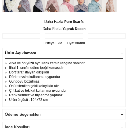
Daha Fazla
Pure Scarfs
Daha Fazla
Yaprak Desen
Listeye Ekle
Fiyat Alarmı
Ürün Açıklaması
Arka ve ön yüzü aynı renk zemin rengine sahiptir.
İthal 1. sınıf medine ipeği kumaşıdır.
Dört tarafı italyan dikişlidir
Dört mevsim kullanıma uygundur
Günboyu bozulmaz
Önü istenilen şekli kolaylıkla alır
Çift kat ve tek kat kullanıma uygundur
Renk vermez ve tüylenme yapmaz.
Ürün ölçüsü : 194x72 cm
Ödeme Seçenekleri
İade Koşulları