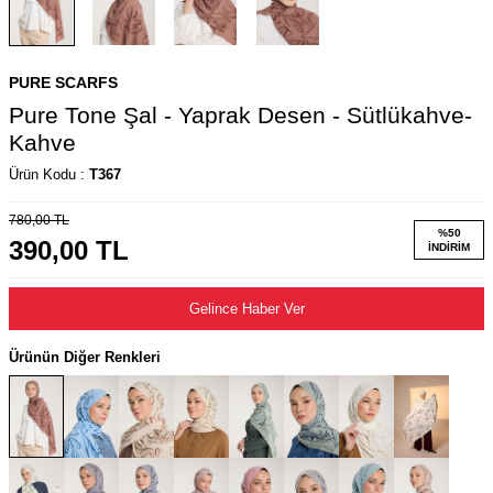
PURE SCARFS
Pure Tone Şal - Yaprak Desen - Sütlükahve-
Kahve
Ürün Kodu :
T367
780,00
TL
%
50
390,00
TL
İNDIRIM
Gelince Haber Ver
Ürünün Diğer Renkleri